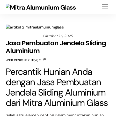
Skip
Back
Men
to
To
content
Top
Oktober 16, 2025
Jasa Pembuatan Jendela Sliding
Aluminium
Blog
0
WEB DESIGNER
Percantik Hunian Anda
dengan Jasa Pembuatan
Jendela Sliding Aluminium
dari Mitra Aluminium Glass
Salah satu elemen penting dalam menciptakan hunian